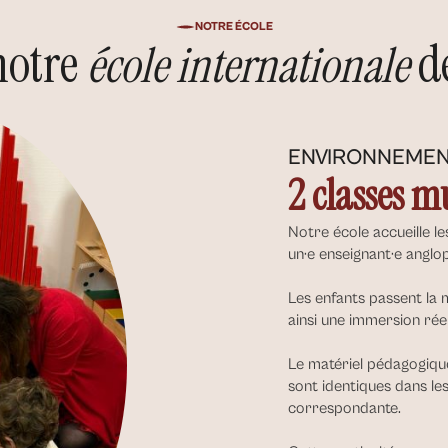
NOTRE ÉCOLE
notre
d
école internationale
ENVIRONNEMEN
2 classes m
Notre école accueille le
un·e enseignant·e anglo
Les enfants passent la 
ainsi une immersion réel
Le matériel pédagogique
sont identiques dans le
correspondante.