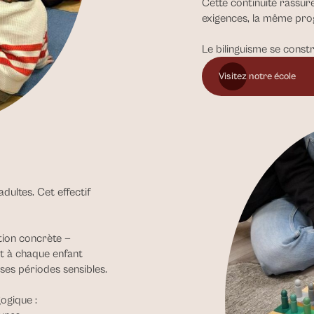
Cette continuité rassur
exigences, la même pro
Le bilinguisme se constr
Visitez notre école
ultes. Cet effectif
tion concrète —
t à chaque enfant
ses périodes sensibles.
ogique :