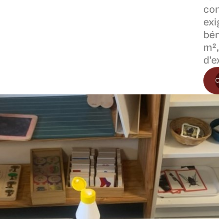
con
exi
bén
m²,
d’e
C