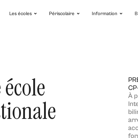
Les écoles
Périscolaire
Information
B
 école
PR
CP
À p
tionale
Int
bil
arr
acc
for