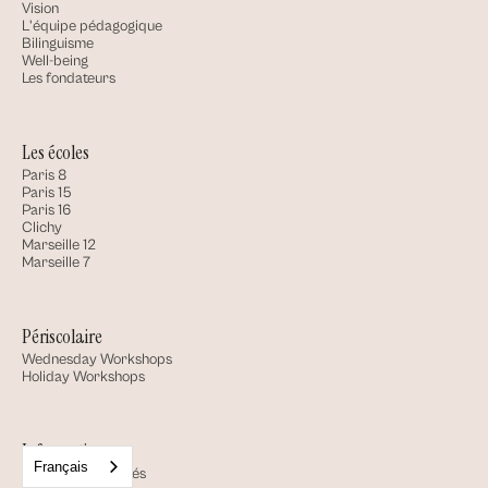
Vision
L'équipe pédagogique
Bilinguisme
Well-being
Les fondateurs
Les écoles
Paris 8
Paris 15
Paris 16
Clichy
Marseille 12
Marseille 7
Périscolaire
Wednesday Workshops
Holiday Workshops
Informations
Français
Presse et actualités