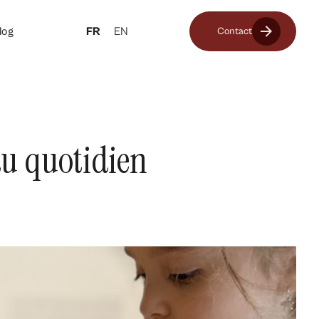
log
FR
EN
Contact
au quotidien