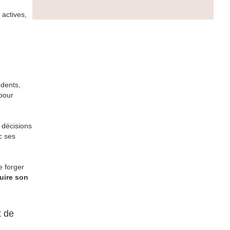
 actives,
 dents,
 pour
 décisions
c ses
e forger
ruire son
t de