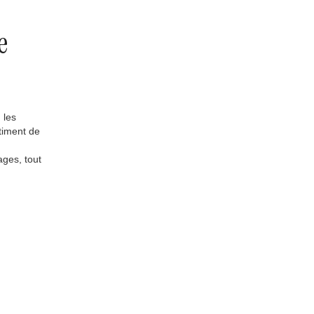
e
 les
ntiment de
ages, tout