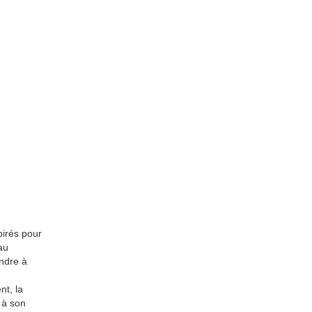
pirés pour
au
endre à
nt, la
 à son